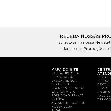
RECEBA NOSSAS PR
Inscreva-se na nossa Newslett
dentro das Promoções e 
MAPA DO SITE
CENTR
NOSSA HISTÓRIA
ATEND
PROTOCOLOS
PERGUN
ENCONTRE SUA
FREQUE
TERAPEUTA
DEVOLU
SPA RENATA FRANÇA
ENVIO 
SAIU NA MÍDIA
COMPR
FORMAÇÃO RENATA
FALE C
FRANÇA
TERMOS
AGENDA DE CURSOS
NOSSA LOJA
BLOG