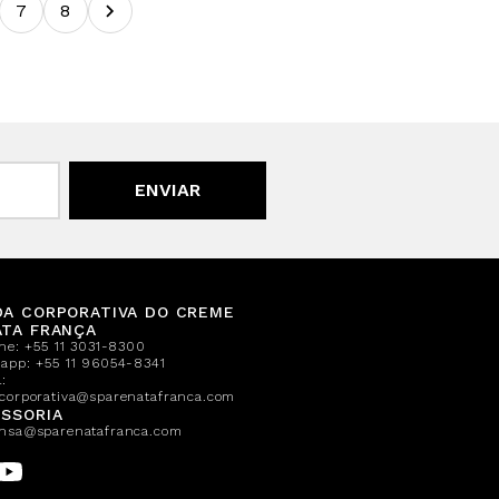
7
8
ENVIAR
DA CORPORATIVA DO CREME
ATA FRANÇA
one:
+55 11 3031-8300
sapp:
+55 11 96054-8341
:
corporativa@sparenatafranca.com
SSORIA
nsa@sparenatafranca.com