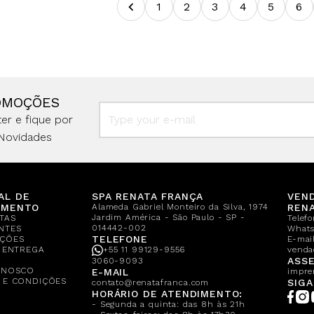
1
2
3
4
5
6
OMOÇÕES
er e fique por
Novidades
AL DE
SPA RENATA FRANÇA
VEN
IMENTO
Alameda Gabriel Monteiro da Silva, 1974
REN
Jardim América - São Paulo - SP -
TAS
Telef
014442-002
NTES
What
TELEFONE
ÇÕES
E-mail
E ENTREGA
+55 11 99129-9556
venda
A
ASSE
3060-9093
ONOSCO
E-MAIL
impre
 E CONDIÇÕES
SIGA
contato@renatafranca.com
HORÁRIO DE ATENDIMENTO:
- Segunda a quinta: das 8h às 21h