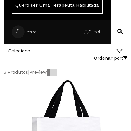
Quero ser Uma Terapeuta Habilitada
COMPRE NA EUROPA
PESQUISAR
Sacola
Entrar
CATEGORIAS
Selecione
Ordenar por:
6 Produtos
|
Preview