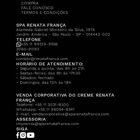
COMPRA
FALE CONOSCO
TERMOS E CONDIÇÕES
SPA RENATA FRANÇA
Alameda Gabriel Monteiro da Silva, 1974
Jardim América - São Paulo - SP - 014442-002
TELEFONE
+55 11 99129-9556
3060-9093
E-MAIL
contato@renatafranca.com
HORÁRIO DE ATENDIMENTO:
- Segunda a quinta: das 8h às 21h
- Sextas-feiras: das 8h às 17h30
- Sábados: fechado
- Domingos: das 10h às 18h
VENDA CORPORATIVA DO CREME RENATA
FRANÇA
Telefone:
+55 11 3031-8300
Whatsapp:
+55 11 96054-8341
E-mail:
vendacorporativa@sparenatafranca.com
ASSESSORIA
imprensa@sparenatafranca.com
SIGA