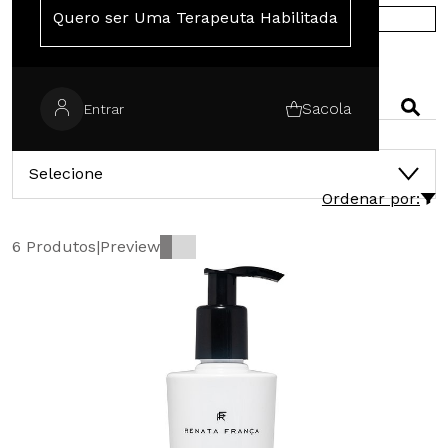
Quero ser Uma Terapeuta Habilitada
COMPRE NA EUROPA
PESQUISAR
Sacola
Entrar
CATEGORIAS
Selecione
Ordenar por:
6 Produtos
|
Preview