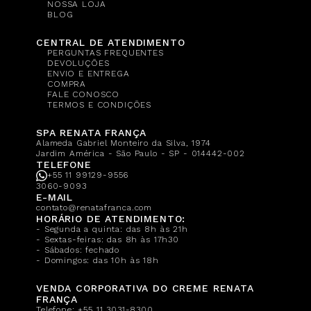
NOSSA LOJA
BLOG
CENTRAL DE ATENDIMENTO
PERGUNTAS FREQUENTES
DEVOLUÇÕES
ENVIO E ENTREGA
COMPRA
FALE CONOSCO
TERMOS E CONDIÇÕES
SPA RENATA FRANÇA
Alameda Gabriel Monteiro da Silva, 1974
Jardim América - São Paulo - SP - 014442-002
TELEFONE
+55 11 99129-9556
3060-9093
E-MAIL
contato@renatafranca.com
HORÁRIO DE ATENDIMENTO:
- Segunda a quinta: das 8h às 21h
- Sextas-feiras: das 8h às 17h30
- Sábados: fechado
- Domingos: das 10h às 18h
VENDA CORPORATIVA DO CREME RENATA
FRANÇA
Telefone:
+55 11 3031-8300