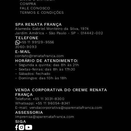
COMPRA
FALE CONOSCO
TERMOS E CONDIÇÕES
SPA RENATA FRANÇA
Alameda Gabriel Monteiro da Silva, 1974
Jardim América - São Paulo - SP - 014442-002
TELEFONE
+55 11 99129-9556
3060-9093
E-MAIL
contato@renatafranca.com
HORÁRIO DE ATENDIMENTO:
- Segunda a quinta: das 8h às 21h
- Sextas-feiras: das 8h às 17h30
- Sábados: fechado
- Domingos: das 10h às 18h
VENDA CORPORATIVA DO CREME RENATA
FRANÇA
Telefone:
+55 11 3031-8300
Whatsapp:
+55 11 96054-8341
E-mail:
vendacorporativa@sparenatafranca.com
ASSESSORIA
imprensa@sparenatafranca.com
SIGA