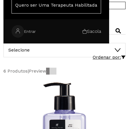
Quero ser Uma Terapeuta Habilitada
COMPRE NA EUROPA
PESQUISAR
Sacola
Entrar
CATEGORIAS
Selecione
Ordenar por:
6 Produtos
|
Preview