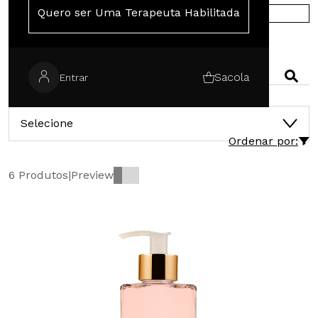
Quero ser Uma Terapeuta Habilitada
COMPRE NA EUROPA
PESQUISAR
Sacola
Entrar
CATEGORIAS
Selecione
Ordenar por:
6 Produtos
|
Preview