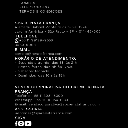
COMPRA
FALE CONOSCO
TERMOS E CONDIÇÕES
SPA RENATA FRANÇA
Alameda Gabriel Monteiro da Silva, 1974
Jardim América - São Paulo - SP - 014442-002
TELEFONE
+55 11 99129-9556
3060-9093
E-MAIL
contato@renatafranca.com
HORÁRIO DE ATENDIMENTO:
- Segunda a quinta: das 8h às 21h
- Sextas-feiras: das 8h às 17h30
- Sábados: fechado
- Domingos: das 10h às 18h
VENDA CORPORATIVA DO CREME RENATA
FRANÇA
Telefone:
+55 11 3031-8300
Whatsapp:
+55 11 96054-8341
E-mail:
vendacorporativa@sparenatafranca.com
ASSESSORIA
imprensa@sparenatafranca.com
SIGA