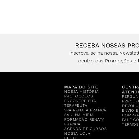
RECEBA NOSSAS PR
Inscreva-se na nossa Newslett
dentro das Promoções e 
MAPA DO SITE
CENTR
NOSSA HISTÓRIA
ATEND
PROTOCOLOS
PERGUN
ENCONTRE SUA
FREQUE
TERAPEUTA
DEVOLU
SPA RENATA FRANÇA
ENVIO 
SAIU NA MÍDIA
COMPR
FORMAÇÃO RENATA
FALE C
FRANÇA
TERMOS
AGENDA DE CURSOS
NOSSA LOJA
BLOG