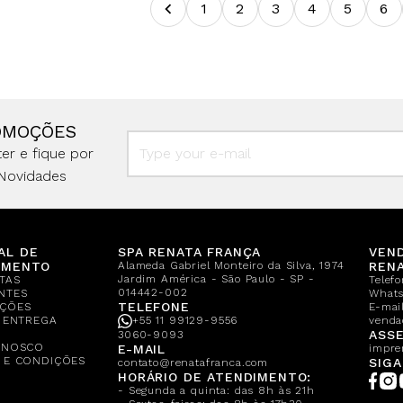
1
2
3
4
5
6
OMOÇÕES
er e fique por
Novidades
AL DE
SPA RENATA FRANÇA
VEN
IMENTO
Alameda Gabriel Monteiro da Silva, 1974
REN
Jardim América - São Paulo - SP -
TAS
Telef
014442-002
NTES
What
TELEFONE
ÇÕES
E-mail
E ENTREGA
+55 11 99129-9556
venda
A
ASSE
3060-9093
ONOSCO
E-MAIL
impre
 E CONDIÇÕES
SIGA
contato@renatafranca.com
HORÁRIO DE ATENDIMENTO:
- Segunda a quinta: das 8h às 21h