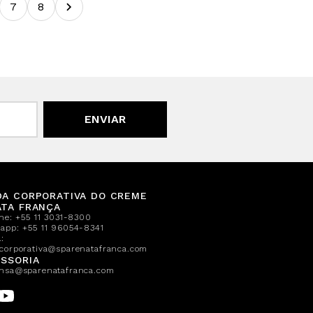
7
8
ENVIAR
DA CORPORATIVA DO CREME
ATA FRANÇA
one:
+55 11 3031-8300
sapp:
+55 11 96054-8341
:
corporativa@sparenatafranca.com
SSORIA
nsa@sparenatafranca.com