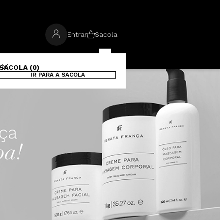
Entrar
Sacola
SACOLA (0)
IR PARA A SACOLA