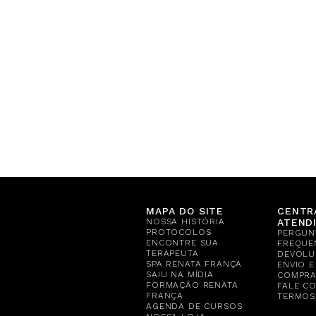
MAPA DO SITE
CENTR
NOSSA HISTÓRIA
ATEND
PROTOCOLOS
PERGUN
ENCONTRE SUA
FREQUE
TERAPEUTA
DEVOLU
SPA RENATA FRANÇA
ENVIO 
SAIU NA MÍDIA
COMPR
FORMAÇÃO RENATA
FALE C
FRANÇA
TERMOS
AGENDA DE CURSOS