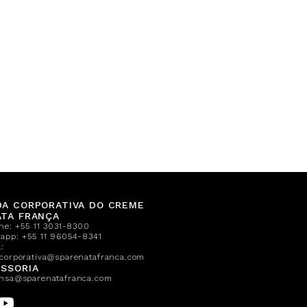
DA CORPORATIVA DO CREME
ATA FRANÇA
one:
+55 11 3031-8300
sapp:
+55 11 96054-8341
:
corporativa@sparenatafranca.com
SSORIA
nsa@sparenatafranca.com