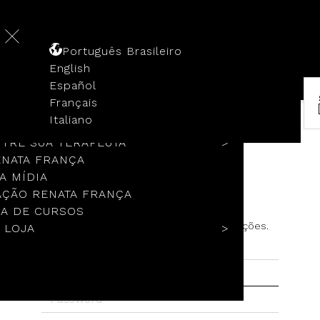
Português Brasileiro
English
Español
Français
 HISTÓRIA
Italiano
COLOS
TRE SUA TERAPEUTA
ENATA FRANÇA
Cadastrar
A MÍDIA
ÇÃO RENATA FRANÇA
Olá!
A DE CURSOS
Preencha os campos com suas informações.
 LOJA