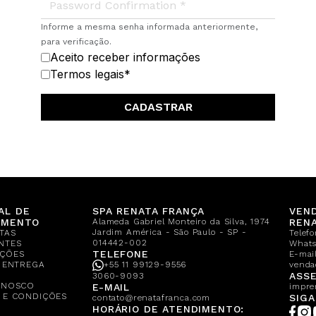
Informe a mesma senha informada anteriormente,
para verificação.
Aceito receber informações
Termos legais
*
AL DE
SPA RENATA FRANÇA
VEN
IMENTO
Alameda Gabriel Monteiro da Silva, 1974
REN
Jardim América - São Paulo - SP -
TAS
Telef
014442-002
NTES
What
TELEFONE
ÇÕES
E-mail
E ENTREGA
+55 11 99129-9556
venda
A
ASSE
3060-9093
ONOSCO
E-MAIL
impre
 E CONDIÇÕES
SIGA
contato@renatafranca.com
HORÁRIO DE ATENDIMENTO: