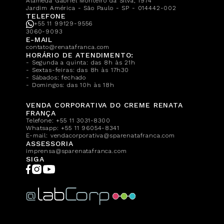
Alameda Gabriel Monteiro da Silva, 1974
Jardim América - São Paulo - SP - 014442-002
TELEFONE
+55 11 99129-9556
3060-9093
E-MAIL
contato@renatafranca.com
HORÁRIO DE ATENDIMENTO:
- Segunda a quinta: das 8h às 21h
- Sextas-feiras: das 8h às 17h30
- Sábados: fechado
- Domingos: das 10h às 18h
VENDA CORPORATIVA DO CREME RENATA
FRANÇA
Telefone:
+55 11 3031-8300
Whatsapp:
+55 11 96054-8341
E-mail:
vendacorporativa@sparenatafranca.com
ASSESSORIA
imprensa@sparenatafranca.com
SIGA