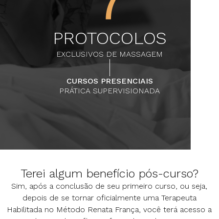
7
PROTOCOLOS
EXCLUSIVOS DE MASSAGEM
CURSOS PRESENCIAIS
PRÁTICA SUPERVISIONADA
Terei algum benefício pós-curso?
Sim, após a conclusão de seu primeiro curso, ou seja,
depois de se tornar oficialmente uma Terapeuta
Habilitada no Método Renata França, você terá acesso a