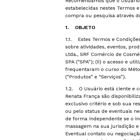
Recomendamos que o Usuário le
estabelecidas nestes Termos e
compra ou pesquisa através do
1. OBJETO
1.1. Estes Termos e Condições 
sobre atividades, eventos, pr
Ltda., SRF Comércio de Cosmé
SPA (“SPA”); (ii) o acesso e ut
frequentaram o curso do Métod
(“Produtos” e “Serviços”).
1.2. O Usuário está ciente e 
Renata França são disponibiliz
exclusivo critério e sob sua 
ou pelo status de eventuais ne
de forma independente se o ind
massagem na sua jurisdição e 
Eventual contato ou negociação