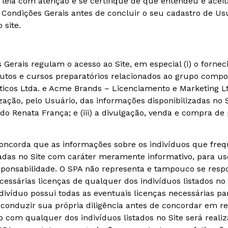
ia com atenção e se certifique de que entendeu e aceit
 Condições Gerais antes de concluir o seu cadastro de Us
 site.
Gerais regulam o acesso ao Site, em especial (i) o forne
odutos e cursos preparatórios relacionados ao grupo comp
ticos Ltda. e Acme Brands – Licenciamento e Marketing 
ilização, pelo Usuário, das informações disponibilizadas no
o Renata França; e (iii) a divulgação, venda e compra de 
concorda que as informações sobre os indivíduos que fr
adas no Site com caráter meramente informativo, para uso
responsabilidade. O SPA não representa e tampouco se resp
cessárias licenças de qualquer dos indivíduos listados no
ivíduo possui todas as eventuais licenças necessárias par
conduzir sua própria diligência antes de concordar em re
 com qualquer dos indivíduos listados no Site será reali