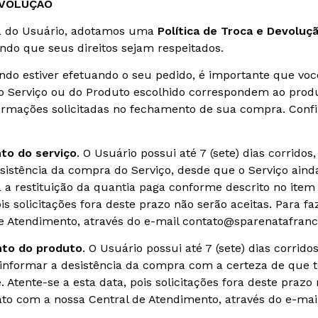
EVOLUÇÃO
ça do Usuário, adotamos uma
Política de Troca e Devoluç
ndo que seus direitos sejam respeitados.
ndo estiver efetuando o seu pedido, é importante que você
 do Serviço ou do Produto escolhido correspondem ao pro
ormações solicitadas no fechamento de sua compra. Conf
to do serviço
. O Usuário possui até 7 (sete) dias corridos
sistência da compra do Serviço, desde que o Serviço aind
 a restituição da quantia paga conforme descrito no item 5
ois solicitações fora deste prazo não serão aceitas. Para fa
de Atendimento, através do e-mail contato@sparenatafran
nto do produto
. O Usuário possui até 7 (sete) dias corrido
informar a desistência da compra com a certeza de que te
e. Atente-se a esta data, pois solicitações fora deste prazo
ato com a nossa Central de Atendimento, através do e-mai