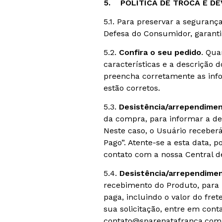
5. POLÍTICA DE TROCA E D
5.1. Para preservar a seguran
Defesa do Consumidor, garanti
5.2.
Confira o seu pedido
. Qua
características e a descrição
preencha corretamente as inf
estão corretos.
5.3.
Desistência/arrependimen
da compra, para informar a de
Neste caso, o Usuário receberá
Pago”. Atente-se a esta data, p
contato com a nossa Central 
5.4.
Desistência/arrependime
recebimento do Produto, para 
paga, incluindo o valor do fret
sua solicitação, entre em cont
contato@sparenatafranca.com