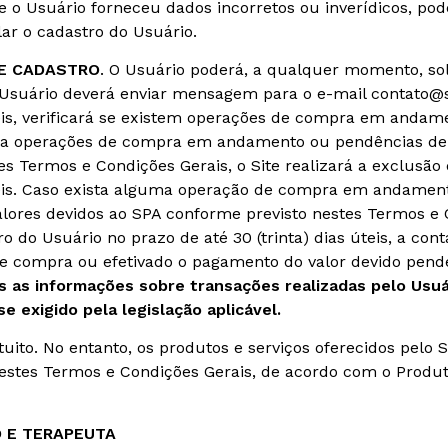
 o Usuário forneceu dados incorretos ou inverídicos, poder
ar o cadastro do Usuário.
DE CADASTRO
. O Usuário poderá, a qualquer momento, sol
 o Usuário deverá enviar mensagem para o e-mail contato@
teis, verificará se existem operações de compra em andame
aja operações de compra em andamento ou pendências de
s Termos e Condições Gerais, o Site realizará a exclusão 
úteis. Caso exista alguma operação de compra em andament
ores devidos ao SPA conforme previsto nestes Termos e C
o do Usuário no prazo de até 30 (trinta) dias úteis, a con
e compra ou efetivado o pagamento do valor devido pend
 as informações sobre transações realizadas pelo Usuár
e exigido pela legislação aplicável.
tuito. No entanto, os produtos e serviços oferecidos pelo 
nestes Termos e Condições Gerais, de acordo com o Produt
 E TERAPEUTA