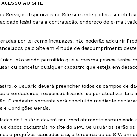
 ACESSO AO SITE
ou Serviços disponíveis no Site somente poderá ser efetu
acidade legal para a contratação, endereço de e-mail vá
radas por lei como incapazes, não poderão adquirir Prod
cancelados pelo Site em virtude de descumprimento deste
 único, não sendo permitido que a mesma pessoa tenha ma
ecusar ou cancelar qualquer cadastro que esteja em desa
astro, o Usuário deverá preencher todos os campos de da
as e verdadeiras, responsabilizando-se por atualizar tai
ção. O cadastro somente será concluído mediante declara
s e Condições Gerais.
dados do Usuário deverá ser imediatamente comunicada ao
us dados cadastrais no site do SPA. Os Usuários serão os 
nos e prejuízos causados a si, a terceiros ou ao SPA em d