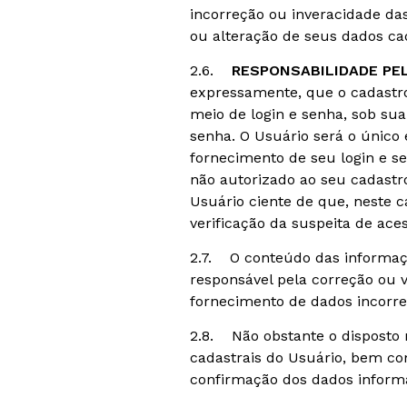
incorreção ou inveracidade da
ou alteração de seus dados cad
2.6.
RESPONSABILIDADE PE
expressamente, que o cadastro 
meio de login e senha, sob su
senha. O Usuário será o único
fornecimento de seu login e s
não autorizado ao seu cadastr
Usuário ciente de que, neste c
verificação da suspeita de ace
2.7. O conteúdo das informaçõe
responsável pela correção ou 
fornecimento de dados incorret
2.8. Não obstante o disposto n
cadastrais do Usuário, bem co
confirmação dos dados infor