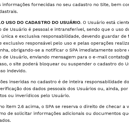
s informações fornecidas no seu cadastro no Site, bem co
astrais.
LO USO DO CADASTRO DO USUÁRIO
. O Usuário está cient
de Usuário é pessoal e intransferível, sendo que o uso d
a única e exclusiva responsabilidade, devendo guardar de 
 e exclusivo responsável pelo uso e pelas operações real
enha, obrigando-se a notificar o SPA imediatamente sobre
o de Usuário, enviando mensagem para o e-mail contato@
aso, o site poderá bloquear ou suspender o cadastro do U
sso indevido.
s inseridas no cadastro é de inteira responsabilidade do
verificação dos dados pessoais dos Usuários ou, ainda, p
os ou inverídicos pelo Usuário.
o item 2.6 acima, o SPA se reserva o direito de checar a
mo de solicitar informações adicionais ou documentos que
mados.