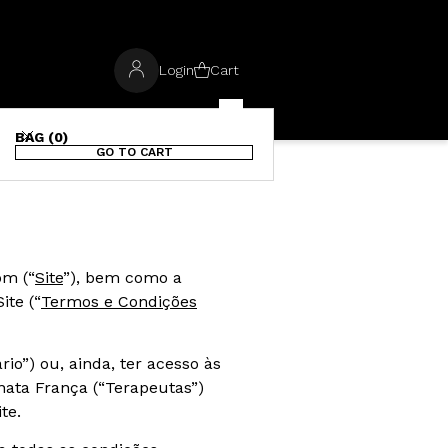
Login
Cart
BAG (0)
GO TO CART
om (“
Site
”), bem como a
ite (“
Termos e Condições
o”) ou, ainda, ter acesso às
ata França (“Terapeutas”)
te.