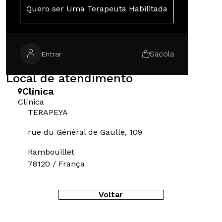
Contatos
Quero ser Uma Terapeuta Habilitada
+33 6 42 92 44 54
pourtoutdelphine@gmail.com
Sacola
WhatsApp
Entrar
Local de atendimento
Clínica
Clínica
TERAPEYA
rue du Général de Gaulle, 109
Rambouillet
78120 / França
Voltar