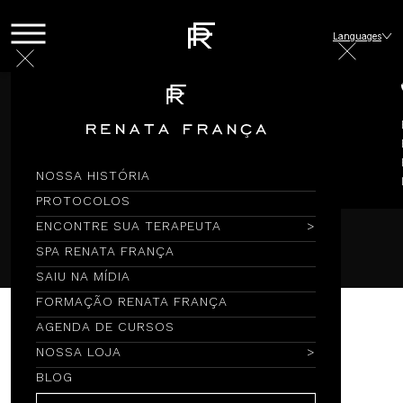
Languages
Home
Encontre sua Terapeuta
Delphine Raineau
Delphine Raineau
NOSSA HISTÓRIA
PROTOCOLOS
78120 / França
ENCONTRE SUA TERAPEUTA
SPA RENATA FRANÇA
SAIU NA MÍDIA
FORMAÇÃO RENATA FRANÇA
AGENDA DE CURSOS
Técnicas
NOSSA LOJA
Drenagem
BLOG