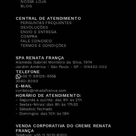
NOSSA LOJA
BLOG
CENTRAL DE ATENDIMENTO
PERGUNTAS FREQUENTES
DEVOLUÇÕES
ENVIO E ENTREGA
COMPRA
FALE CONOSCO
TERMOS E CONDIÇÕES
SPA RENATA FRANÇA
Alameda Gabriel Monteiro da Silva, 1974
Jardim América - São Paulo - SP - 014442-002
TELEFONE
+55 11 99129-9556
3060-9093
E-MAIL
contato@renatafranca.com
HORÁRIO DE ATENDIMENTO:
- Segunda a quinta: das 8h às 21h
- Sextas-feiras: das 8h às 17h30
- Sábados: fechado
- Domingos: das 10h às 18h
VENDA CORPORATIVA DO CREME RENATA
FRANÇA
Telefone:
+55 11 3031-8300