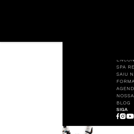
Languages
NOSSA
Loja
ÓLEO ESSENCIAL
DILUIDO
PROTO
ENCON
SPA R
SAIU N
FORMA
AGEND
NOSSA
BLOG
SIGA