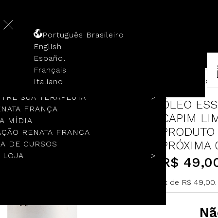
Português Brasileiro
English
Español
Français
 HISTÓRIA
ÓLEO ESSENCIAL DILUÍDO DE CAPIM LIMÃO 10ml - Produto co
Italiano
COLOS
TRE SUA TERAPEUTA
ÓLEO ESS
ENATA FRANÇA
CAPIM LI
A MÍDIA
PRODUTO
ÇÃO RENATA FRANÇA
PRÓXIMA 
A DE CURSOS
 LOJA
R$ 49,0
1x de R$ 49,00.
Nã