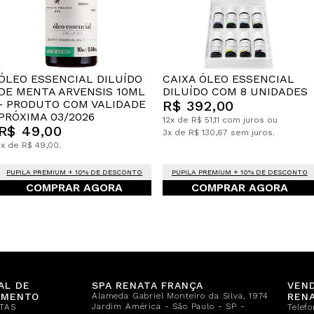
CAIXA ÓLEO ESSENCIAL
ÓLEO ESSENCIAL DILUÍDO
DILUÍDO COM 8 UNIDADES
DE MENTA ARVENSIS 10ML
R$ 392,00
- PRODUTO COM VALIDADE
PRÓXIMA 03/2026
12x de R$ 51,11 com juros ou
R$ 49,00
3x de R$ 130,67 sem juros.
1x de R$ 49,00.
PUPILA PREMIUM + 10% DE DESCONTO
PUPILA PREMIUM + 10% DE DESCONTO
COMPRAR AGORA
COMPRAR AGORA
AL DE
SPA RENATA FRANÇA
VEN
IMENTO
Alameda Gabriel Monteiro da Silva, 1974
REN
Jardim América - São Paulo - SP -
TAS
Telef