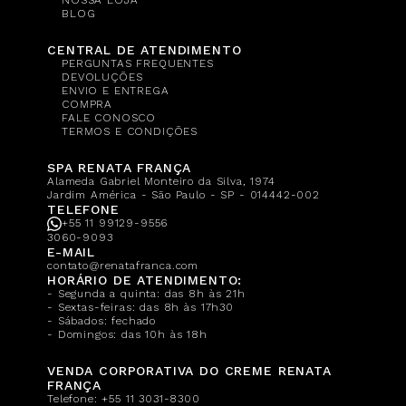
BLOG
CENTRAL DE ATENDIMENTO
PERGUNTAS FREQUENTES
DEVOLUÇÕES
ENVIO E ENTREGA
COMPRA
FALE CONOSCO
TERMOS E CONDIÇÕES
SPA RENATA FRANÇA
Alameda Gabriel Monteiro da Silva, 1974
Jardim América - São Paulo - SP - 014442-002
TELEFONE
+55 11 99129-9556
3060-9093
E-MAIL
contato@renatafranca.com
HORÁRIO DE ATENDIMENTO:
- Segunda a quinta: das 8h às 21h
- Sextas-feiras: das 8h às 17h30
- Sábados: fechado
- Domingos: das 10h às 18h
VENDA CORPORATIVA DO CREME RENATA
FRANÇA
Telefone:
+55 11 3031-8300