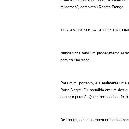
França multiplicando o famoso método. 
milagrosa", completou Renata França
TESTAMOS! NOSSA REPÓRTER CONT
Nunca tinha feito um procedimento esté
para cair no sono.
Para mim, portanto, era realmente uma 
Porto Alegre. Fui atendida em um dos qu
contar o porquê. Quem me recebeu foi a e
De biquíni, deitei na maca de barriga par