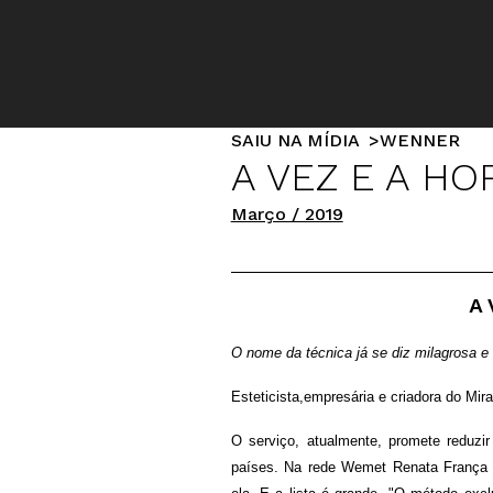
SAIU NA MÍDIA
WENNER
A VEZ E A HO
Março / 2019
A 
O nome da técnica já se diz milagrosa e 
Esteticista,empresária e criadora do Mi
O serviço, atualmente, promete reduz
países. Na rede Wemet Renata França fo