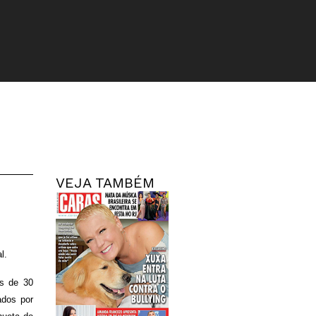
VEJA TAMBÉM
l.
is de 30
ados por