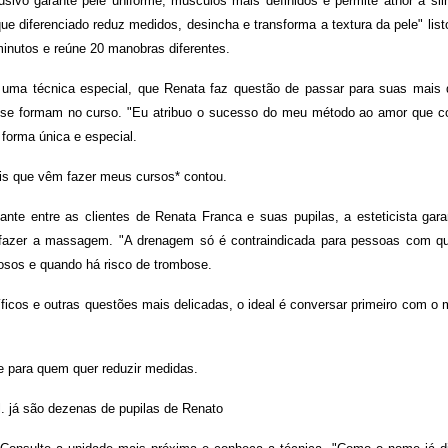
usivo garante pele uniforme, músculos mais definidos e permite athor a sil
ue diferenciado reduz medidos, desincha e transforma a textura da pele" list
utos e reúne 20 manobras diferentes.
uma técnica especial, que Renata faz questão de passar para suas mais 
que se formam no curso. "Eu atribuo o sucesso do meu método ao amor que c
 forma única e especial.
ais que vêm fazer meus cursos* contou.
nte entre as clientes de Renata Franca e suas pupilas, a esteticista gara
azer a massagem. "A drenagem só é contraindicada para pessoas com q
iosos e quando há risco de trombose.
icos e outras questões mais delicadas, o ideal é conversar primeiro com o 
e para quem quer reduzir medidas.
l. já são dezenas de pupilas de Renato