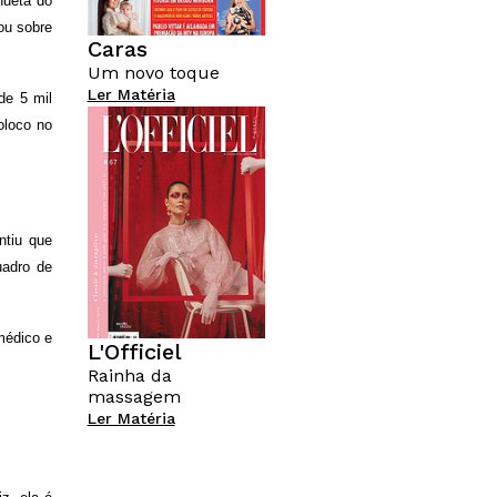
hueta do
ou sobre
Caras
Um novo toque
Ler Matéria
de 5 mil
oloco no
ntiu que
uadro de
médico e
L'Officiel
Rainha da
massagem
Ler Matéria