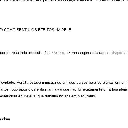
Consulte a unidade mais próxima e conheça a técnica. "Como o nome já di
A COMO SENTIU OS EFEITOS NA PELE
tico de resultado imediato. No máximo, fiz massagens relaxantes, daquelas
novidade. Renata estava ministrando um dos cursos para 80 alunas em um 
artos, logo após o café da manhã - o que não foi exatamente uma boa ideia 
steticista Ari Pereira, que trabalha no spa em São Paulo.
a cima.