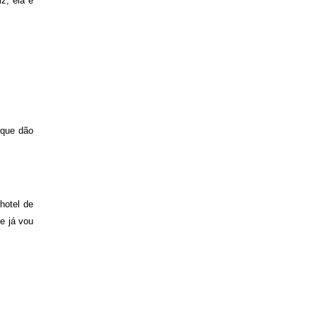
z, ela é
 que dão
hotel de
e já vou