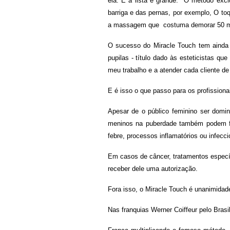
ela. E a lista é grande. "O método excl
barriga e das pernas, por exemplo, O toq
a massagem que costuma demorar 50 min
O sucesso do Miracle Touch tem ainda 
pupilas - título dado às esteticistas 
meu trabalho e a atender cada cliente de
E é isso o que passo para os profission
Apesar de o público feminino ser domina
meninos na puberdade também podem f
febre, processos inflamatórios ou infecc
Em casos de câncer, tratamentos específ
receber dele uma autorização.
Fora isso, o Miracle Touch é unanimidad
Nas franquias Werner Coiffeur pelo Brasi