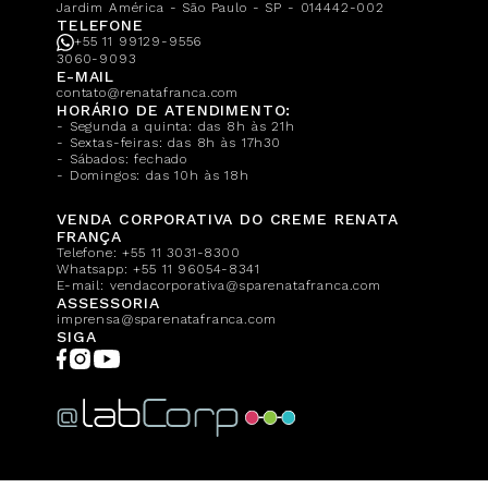
Jardim América - São Paulo - SP - 014442-002
TELEFONE
+55 11 99129-9556
3060-9093
E-MAIL
contato@renatafranca.com
HORÁRIO DE ATENDIMENTO:
- Segunda a quinta: das 8h às 21h
- Sextas-feiras: das 8h às 17h30
- Sábados: fechado
- Domingos: das 10h às 18h
VENDA CORPORATIVA DO CREME RENATA
FRANÇA
Telefone:
+55 11 3031-8300
Whatsapp:
+55 11 96054-8341
E-mail:
vendacorporativa@sparenatafranca.com
ASSESSORIA
imprensa@sparenatafranca.com
SIGA