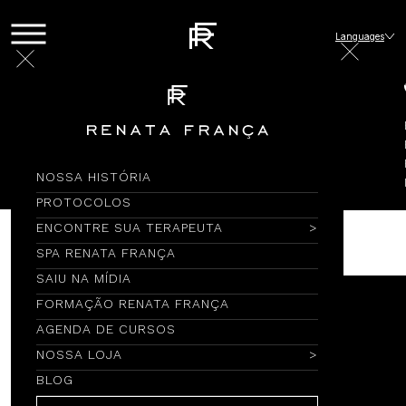
Languages
Blog
Bate-papo com a Renata
O que você quer saber?
11/03/2020
| 0 minuto(s) de leitura
NOSSA HISTÓRIA
PROTOCOLOS
ENCONTRE SUA TERAPEUTA
SPA RENATA FRANÇA
SAIU NA MÍDIA
FORMAÇÃO RENATA FRANÇA
AGENDA DE CURSOS
NOSSA LOJA
BLOG