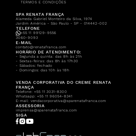
TERMOS E CONDIÇÕES
SPA RENATA FRANÇA
Alameda Gabriel Monteiro da Silva, 1974
Jardim América - São Paulo - SP - 014442-002
TELEFONE
+55 11 99129-9556
3060-9093
E-MAIL
contato@renatafranca.com
HORÁRIO DE ATENDIMENTO:
- Segunda a quinta: das 8h às 21h
- Sextas-feiras: das 8h às 17h30
- Sábados: fechado
- Domingos: das 10h às 18h
VENDA CORPORATIVA DO CREME RENATA
FRANÇA
Telefone:
+55 11 3031-8300
Whatsapp:
+55 11 96054-8341
E-mail:
vendacorporativa@sparenatafranca.com
ASSESSORIA
imprensa@sparenatafranca.com
SIGA