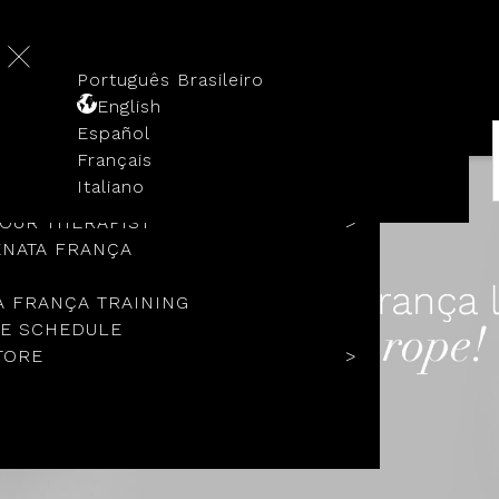
Português Brasileiro
English
Español
Français
TORY
Italiano
COLS
YOUR THERAPIST
ENATA FRANÇA
A FRANÇA TRAINING
E SCHEDULE
TORE