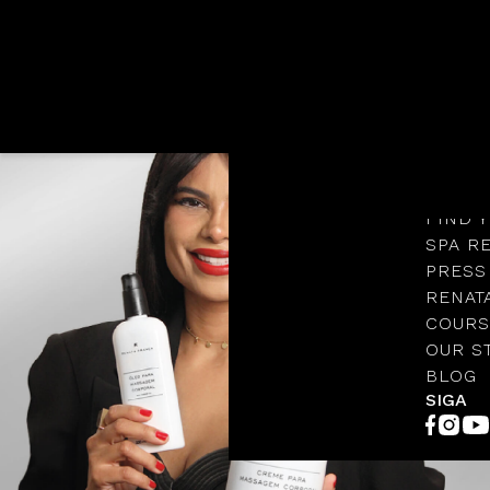
Languages
OUR S
PROTO
FIND 
SPA R
PRESS
RENAT
COURS
OUR S
BLOG
SIGA