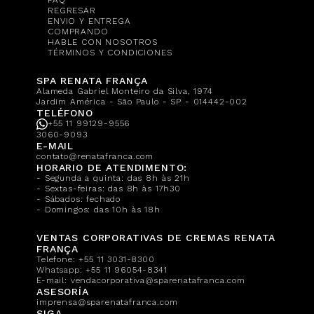
REGRESAR
ENVIO Y ENTREGA
COMPRANDO
HABLE CON NOSOTROS
TÉRMINOS Y CONDICIONES
SPA RENATA FRANÇA
Alameda Gabriel Monteiro da Silva, 1974
Jardim América - São Paulo - SP - 014442-002
TELÉFONO
+55 11 99129-9556
3060-9093
E-MAIL
contato@renatafranca.com
HORARIO DE ATENDIMENTO:
- Segunda a quinta: das 8h às 21h
- Sextas-feiras: das 8h às 17h30
- Sábados: fechado
- Domingos: das 10h às 18h
VENTAS CORPORATIVAS DE CREMAS RENATA
FRANÇA
Telefone:
+55 11 3031-8300
Whatsapp:
+55 11 96054-8341
E-mail:
vendacorporativa@sparenatafranca.com
ASESORÍA
imprensa@sparenatafranca.com
SIGA