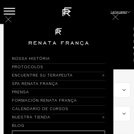
Languages
Próximos cursos
Agenda
NOSSA HISTÓRIA
¡Rellena los campos y descubre cursos que están cerca
de ti!
PROTOCOLOS
ENCUENTRE SU TERAPEUTA
País:
SPA RENATA FRANÇA
PRENSA
FORMACIÓN RENATA FRANÇA
Ciudad:
CALENDARIO DE CURSOS
NUESTRA TIENDA
BLOG