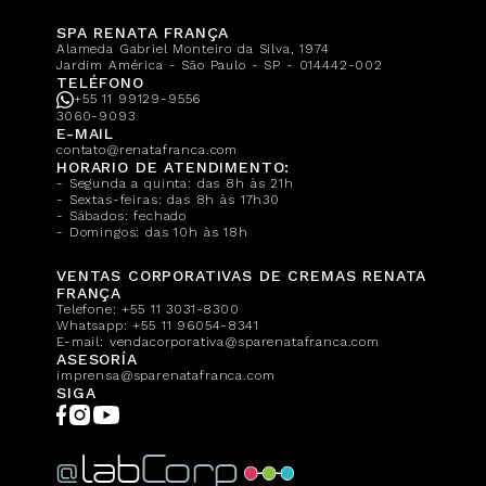
SPA RENATA FRANÇA
Alameda Gabriel Monteiro da Silva, 1974
Jardim América - São Paulo - SP - 014442-002
TELÉFONO
+55 11 99129-9556
3060-9093
E-MAIL
contato@renatafranca.com
HORARIO DE ATENDIMENTO:
- Segunda a quinta: das 8h às 21h
- Sextas-feiras: das 8h às 17h30
- Sábados: fechado
- Domingos: das 10h às 18h
VENTAS CORPORATIVAS DE CREMAS RENATA
FRANÇA
Telefone:
+55 11 3031-8300
Whatsapp:
+55 11 96054-8341
E-mail:
vendacorporativa@sparenatafranca.com
ASESORÍA
imprensa@sparenatafranca.com
SIGA