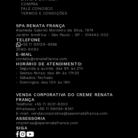
COMPRA
FALE CONOSCO
TERMOS E CONDIÇÕES
SPA RENATA FRANÇA
Alameda Gabriel Monteiro da Silva, 1974
Jardim América - São Paulo - SP - 014442-002
TELEFONE
+55 11 99129-9556
3060-9093
E-MAIL
contato@renatafranca.com
HORÁRIO DE ATENDIMENTO:
- Segunda a quinta: das 8h às 21h
- Sextas-feiras: das 8h às 17h30
- Sábados: fechado
- Domingos: das 10h às 18h
VENDA CORPORATIVA DO CREME RENATA
FRANÇA
Telefone:
+55 11 3031-8300
Whatsapp:
+55 11 96054-8341
E-mail:
vendacorporativa@sparenatafranca.com
ASSESSORIA
imprensa@sparenatafranca.com
SIGA