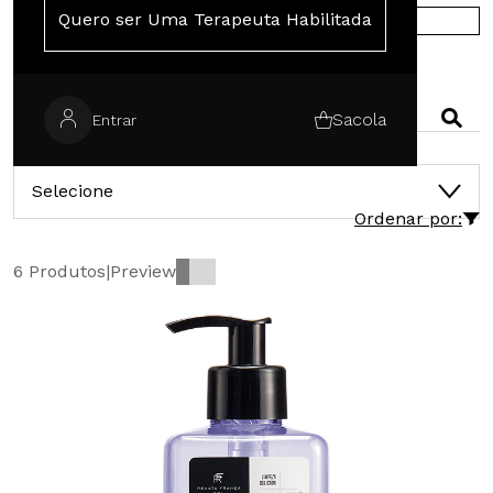
Quero ser Uma Terapeuta Habilitada
COMPRE NA EUROPA
PESQUISAR
Sacola
Entrar
CATEGORIAS
Selecione
Ordenar por:
6 Produtos
|
Preview