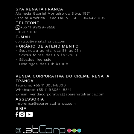
SPA RENATA FRANÇA
Alameda Gabriel Monteiro da Silva, 1974
Jardim América - São Paulo - SP - 014442-002
TELEFONE
+55 11 99129-9556
3060-9093
E-MAIL
contato@renatafranca.com
HORÁRIO DE ATENDIMENTO:
- Segunda a quinta: das 8h às 21h
- Sextas-feiras: das 8h às 17h30
- Sábados: fechado
- Domingos: das 10h às 18h
VENDA CORPORATIVA DO CREME RENATA
FRANÇA
Telefone:
+55 11 3031-8300
Whatsapp:
+55 11 96054-8341
E-mail:
vendacorporativa@sparenatafranca.com
ASSESSORIA
imprensa@sparenatafranca.com
SIGA