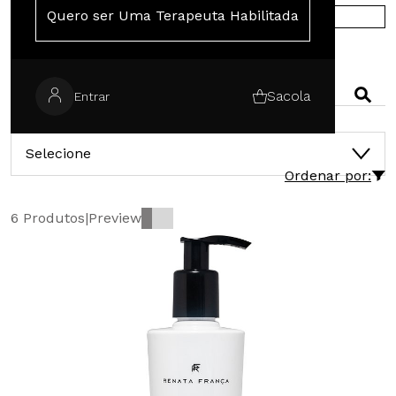
Quero ser Uma Terapeuta Habilitada
COMPRE NA EUROPA
PESQUISAR
Sacola
Entrar
CATEGORIAS
Selecione
Ordenar por:
6 Produtos
|
Preview