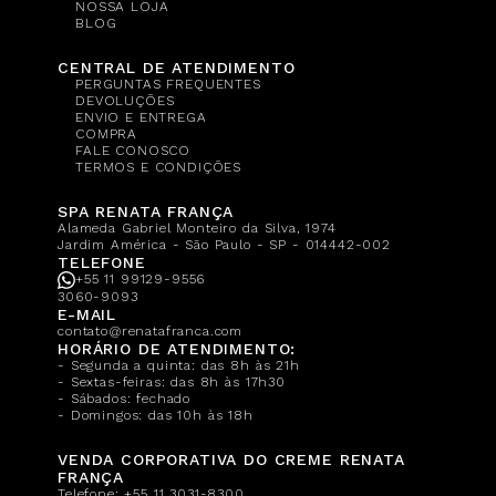
NOSSA LOJA
BLOG
CENTRAL DE ATENDIMENTO
PERGUNTAS FREQUENTES
DEVOLUÇÕES
ENVIO E ENTREGA
COMPRA
FALE CONOSCO
TERMOS E CONDIÇÕES
SPA RENATA FRANÇA
Alameda Gabriel Monteiro da Silva, 1974
Jardim América - São Paulo - SP - 014442-002
TELEFONE
+55 11 99129-9556
3060-9093
E-MAIL
contato@renatafranca.com
HORÁRIO DE ATENDIMENTO:
- Segunda a quinta: das 8h às 21h
- Sextas-feiras: das 8h às 17h30
- Sábados: fechado
- Domingos: das 10h às 18h
VENDA CORPORATIVA DO CREME RENATA
FRANÇA
Telefone:
+55 11 3031-8300