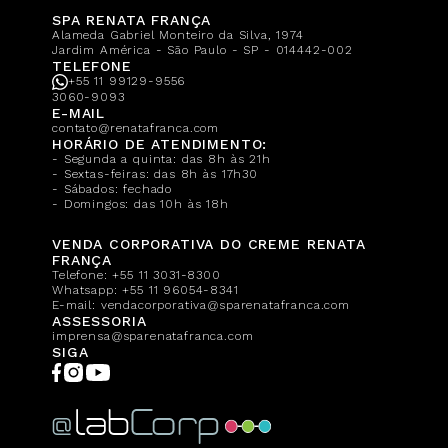
SPA RENATA FRANÇA
Alameda Gabriel Monteiro da Silva, 1974
Jardim América - São Paulo - SP - 014442-002
TELEFONE
+55 11 99129-9556
3060-9093
E-MAIL
contato@renatafranca.com
HORÁRIO DE ATENDIMENTO:
- Segunda a quinta: das 8h às 21h
- Sextas-feiras: das 8h às 17h30
- Sábados: fechado
- Domingos: das 10h às 18h
VENDA CORPORATIVA DO CREME RENATA
FRANÇA
Telefone:
+55 11 3031-8300
Whatsapp:
+55 11 96054-8341
E-mail:
vendacorporativa@sparenatafranca.com
ASSESSORIA
imprensa@sparenatafranca.com
SIGA