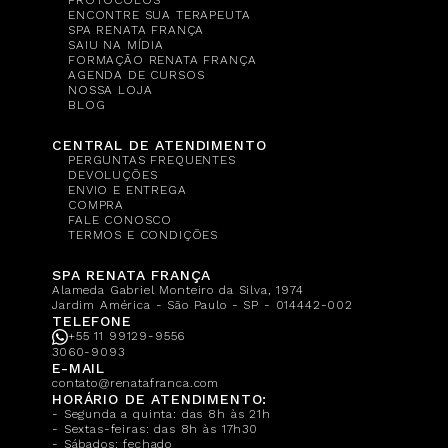
ENCONTRE SUA TERAPEUTA
SPA RENATA FRANÇA
SAIU NA MÍDIA
FORMAÇÃO RENATA FRANÇA
AGENDA DE CURSOS
NOSSA LOJA
BLOG
CENTRAL DE ATENDIMENTO
PERGUNTAS FREQUENTES
DEVOLUÇÕES
ENVIO E ENTREGA
COMPRA
FALE CONOSCO
TERMOS E CONDIÇÕES
SPA RENATA FRANÇA
Alameda Gabriel Monteiro da Silva, 1974
Jardim América - São Paulo - SP - 014442-002
TELEFONE
+55 11 99129-9556
3060-9093
E-MAIL
contato@renatafranca.com
HORÁRIO DE ATENDIMENTO:
- Segunda a quinta: das 8h às 21h
- Sextas-feiras: das 8h às 17h30
- Sábados: fechado