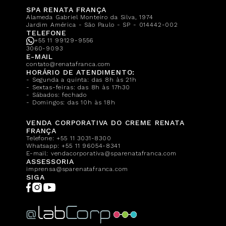
SPA RENATA FRANÇA
Alameda Gabriel Monteiro da Silva, 1974
Jardim América - São Paulo - SP - 014442-002
TELEFONE
+55 11 99129-9556
3060-9093
E-MAIL
contato@renatafranca.com
HORÁRIO DE ATENDIMENTO:
- Segunda a quinta: das 8h às 21h
- Sextas-feiras: das 8h às 17h30
- Sábados: fechado
- Domingos: das 10h às 18h
VENDA CORPORATIVA DO CREME RENATA
FRANÇA
Telefone:
+55 11 3031-8300
Whatsapp:
+55 11 96054-8341
E-mail:
vendacorporativa@sparenatafranca.com
ASSESSORIA
imprensa@sparenatafranca.com
SIGA