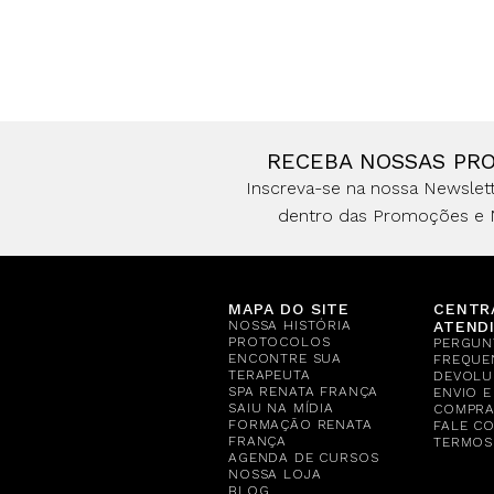
RECEBA NOSSAS PR
Inscreva-se na nossa Newslett
dentro das Promoções e 
MAPA DO SITE
CENTR
NOSSA HISTÓRIA
ATEND
PROTOCOLOS
PERGUN
ENCONTRE SUA
FREQUE
TERAPEUTA
DEVOLU
SPA RENATA FRANÇA
ENVIO 
SAIU NA MÍDIA
COMPR
FORMAÇÃO RENATA
FALE C
FRANÇA
TERMOS
AGENDA DE CURSOS
NOSSA LOJA
BLOG