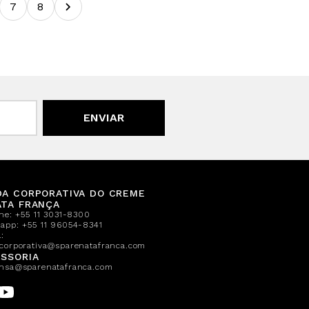
7
8
ENVIAR
DA CORPORATIVA DO CREME
ATA FRANÇA
one:
+55 11 3031-8300
sapp:
+55 11 96054-8341
:
corporativa@sparenatafranca.com
SSORIA
nsa@sparenatafranca.com