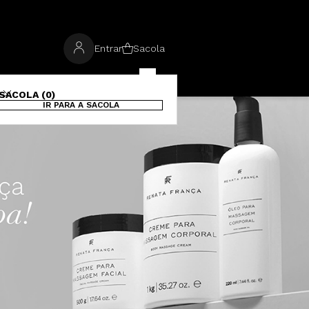
Entrar
Sacola
SACOLA (0)
IR PARA A SACOLA