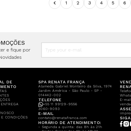
1
2
3
4
5
6
OMOÇÕES
er e fique por
Novidades
AL DE
SPA RENATA FRANÇA
VEN
IMENTO
Alameda Gabriel Monteiro da Silva, 1974
REN
Jardim América - São Paulo - SP -
TAS
Telef
014442-002
NTES
What
TELEFONE
ÇÕES
E-mail
E ENTREGA
+55 11 99129-9556
venda
A
ASSE
3060-9093
ONOSCO
E-MAIL
impre
 E CONDIÇÕES
SIGA
contato@renatafranca.com
HORÁRIO DE ATENDIMENTO:
- Segunda a quinta: das 8h às 21h